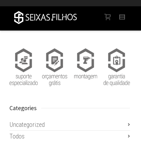
Help me Dante! I'm looking for new
shirts
in
a size
medium
that cost between £
. Show
me all the
black
items, from the brand
our legacy
.
FIND MY ITEMS!
Categories
Uncategorized
Todos